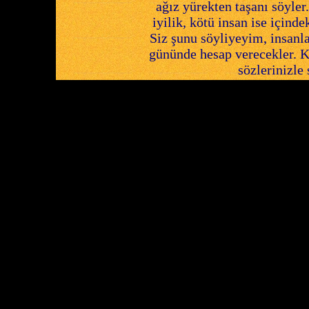
ağız yürekten taşanı söyler.
iyilik, kötü insan ise içind
Siz şunu söyliyeyim, insanla
gününde hesap verecekler. K
sözlerinizle 