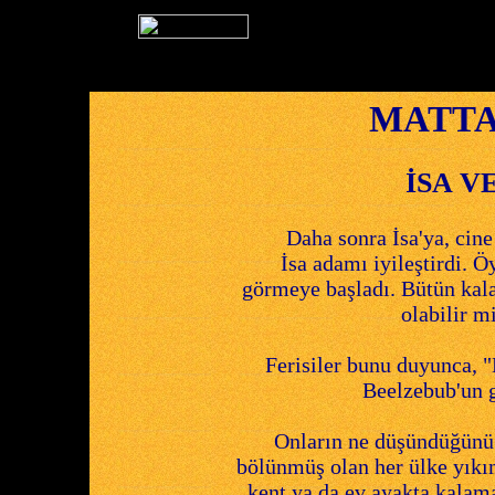
MATTA 
İSA V
Daha sonra İsa'ya, cine 
İsa adamı iyileştirdi. Ö
görmeye başladı. Bütün kala
olabilir m
Ferisiler bunu duyunca, "
Beelzebub'un g
Onların ne düşündüğünü 
bölünmüş olan her ülke yıkı
kent ya da ev ayakta kalama