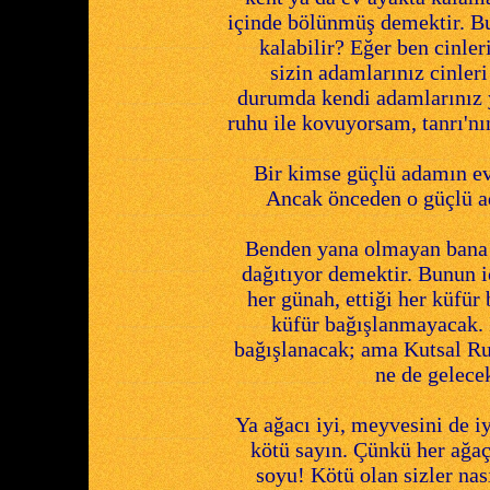
içinde bölünmüş demektir. B
kalabilir? Eğer ben cinle
sizin adamlarınız cinler
durumda kendi adamlarınız y
ruhu ile kovuyorsam, tanrı'n
Bir kimse güçlü adamın evi
Ancak önceden o güçlü ad
Benden yana olmayan bana k
dağıtıyor demektir. Bunun iç
her günah, ettiği her küfür
küfür bağışlanmayacak. 
bağışlanacak; ama Kutsal Ruh
ne de gelece
Ya ağacı iyi, meyvesini de i
kötü sayın. Çünkü her ağaç
soyu! Kötü olan sizler nas