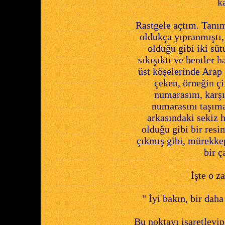
k
Rastgele açtım. Tanım
oldukça yıpranmıştı, 
olduğu gibi iki süt
sıkışıktı ve bentler 
üst köşelerinde Arap 
çeken, örneğin çi
numarasını, karşı
numarasını taşıma
arkasındaki sekiz h
olduğu gibi bir resi
çıkmış gibi, mürekkep
bir ç
İşte o z
" İyi bakın, bir dah
Bu noktayı işaretleyi