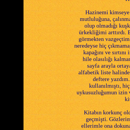
Hazinemi kimseye
mutluluğuna, çalınma
olup olmadığı kuşk
ürkekliğimi arttırdı.
görmekten vazgeçtim. 
neredeyse hiç çıkmama
kapağını ve sırtını 
hile olasılığı kalma
sayfa arayla ortay
alfabetik liste halin
deftere yazdım.
kullanılmıştı, hi
uykusuzluğumun izin v
ki
Kitabın korkunç ol
geçmişti. Gözleri
ellerimle ona doku