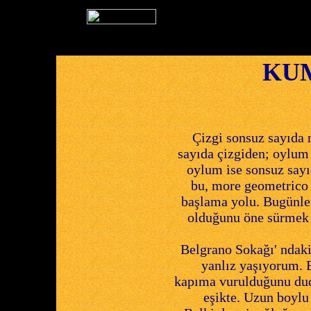
KUM
Çizgi sonsuz sayıda 
sayıda çizgiden; oylum
oylum ise sonsuz say
bu, more geometrico 
başlama yolu. Bugünle
olduğunu öne sürmek 
Belgrano Sokağı' ndaki
yanlız yaşıyorum. 
kapıma vurulduğunu dud
eşikte. Uzun boylu 