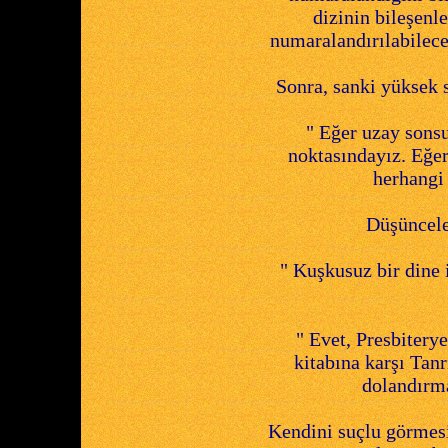
dizinin bileşenl
numaralandırılabilece
Sonra, sanki yüksek 
" Eğer uzay sonsu
noktasındayız. Eğe
herhangi 
Düşüncele
" Kuşkusuz bir dine 
" Evet, Presbitery
kitabına karşı Tanr
dolandırm
Kendini suçlu görmesi