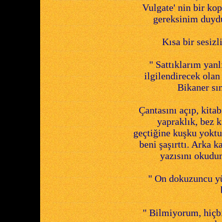
Vulgate' nin bir ko
gereksinim duydu
Kısa bir sesizl
" Sattıklarım yanlı
ilgilendirecek olan 
Bikaner sın
Çantasını açıp, kita
yapraklık, bez ka
geçtiğine kuşku yoktu
beni şaşırttı. Arka 
yazısını okudu
" On dokuzuncu yü
" Bilmiyorum, hiçb