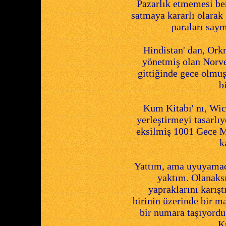
Pazarlık etmemesi ben
satmaya kararlı olarak
paraları saym
Hindistan' dan, Ork
yönetmiş olan Norve
gittiğinde gece olmu
b
Kum Kitabı' nı, Wicl
yerleştirmeyi tasarlı
eksilmiş 1001 Gece Ma
k
Yattım, ama uyuyamad
yaktım. Olanaksı
yapraklarını karış
birinin üzerinde bir m
bir numara taşıyordu
K