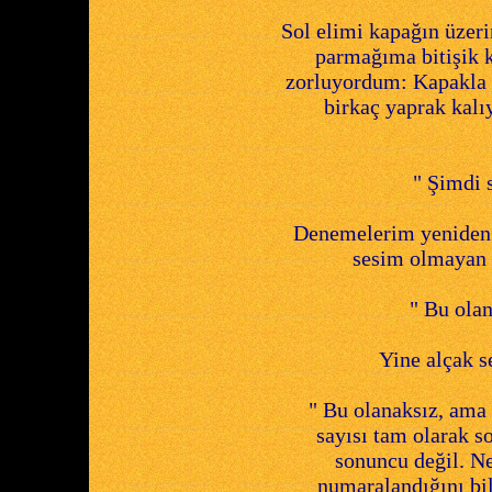
Sol elimi kapağın üzer
parmağıma bitişik k
zorluyordum: Kapakla
birkaç yaprak kalı
" Şimdi 
Denemelerim yeniden b
sesim olmayan b
" Bu olan
Yine alçak se
" Bu olanaksız, ama 
sayısı tam olarak so
sonuncu değil. Ne
numaralandığını bi