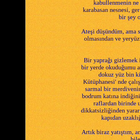
kabullenmenin ne y
karabasan nesnesi, ge
bir şey 
Ateşi düşündüm, ama so
olmasından ve yeryü
Bir yaprağı gizlemek 
bir yerde okuduğumu 
dokuz yüz bin ki
Kütüphanesi' nde çalı
sarmal bir merdivenin
bodrum katına indiğini
raflardan birinde 
dikkatsizliğinden yar
kapıdan uzaklı
Artık biraz yatıştım,
bil