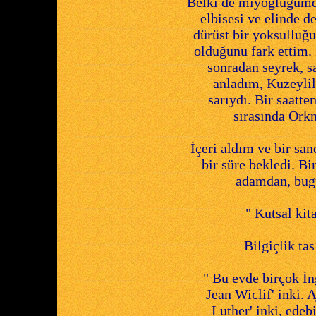
Belki de miyoğluğumd
elbisesi ve elinde d
dürüst bir yoksulluğ
olduğunu fark ettim. 
sonradan seyrek, sa
anladım, Kuzeylile
sarıydı. Bir saat
sırasında Ork
İçeri aldım ve bir s
bir süre bekledi. Bi
adamdan, bugü
" Kutsal kit
Bilgiçlik ta
" Bu evde birçok İngi
Jean Wiclif' inki. A
Luther' inki, edeb