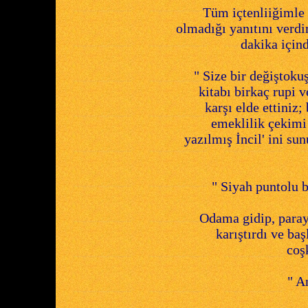
Tüm içtenliiğimle 
olmadığı yanıtını verd
dakika için
" Size bir değiştoku
kitabı birkaç rupi v
karşı elde ettiniz;
emeklilik çekimi 
yazılmış İncil' ini s
" Siyah puntolu b
Odama gidip, parayı
karıştırdı ve baş
coş
" A