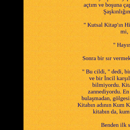
açtım ve boşuna çap
Şaşkınlığı
" Kutsal Kitap'ın Hi
mi,
" Hayır
Sonra bir sır vermek
" Bu cildi, " dedi, b
ve bir İncil karş
bilmiyordu. Kit
zannediyordu. En a
bulaşmadan, gölgesi
Kitabın adının Kum Ki
kitabın da, kum
Benden ilk 