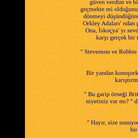
güven verdim ve bi
geçmekte mi olduğunu
dönmeyi düşündüğünü 
Orkley Adaları' ndan 
Ona, İskoçya' yı sev
karşı gerçek bir
" Stevenson ve Robbie 
Bir yandan konuşurke
karıştır
" Bu garip örneği Br
niyetiniz var mı? " 
" Hayır, size sunuyo
bir