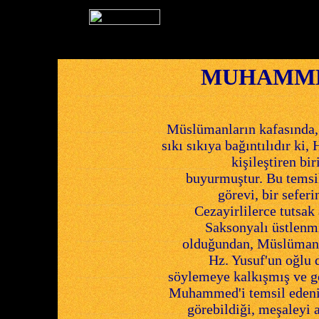
MUHAMME
Müslümanların kafasında
sıkı sıkıya bağıntılıdır ki
kişileştiren bi
buyurmuştur. Bu temsil
görevi, bir sefer
Cezayirlilerce tutsa
Saksonyalı üstlenmi
olduğundan, Müslümanla
Hz. Yusuf'un oğlu 
söylemeye kalkışmış ve g
Muhammed'i temsil edeni
görebildiği, meşaleyi a