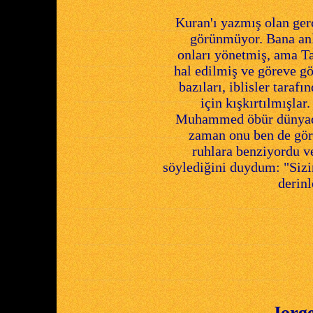
Kuran'ı yazmış olan ge
görünmüyor. Bana anla
onları yönetmiş, ama Ta
hal edilmiş ve göreve 
bazıları, iblisler tara
için kışkırtılmışla
Muhammed öbür dünyadan 
zaman onu ben de gör
ruhlara benziyordu ve
söylediğini duydum: "Si
derinl
Jorg