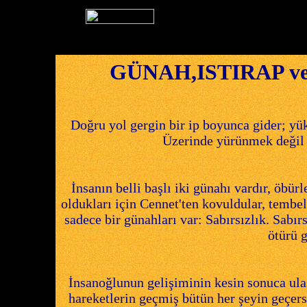
GÜNAH,ISTIRAP v
Doğru yol gergin bir ip boyunca gider; yük
Üzerinde yürünmek değil d
İnsanın belli başlı iki günahı vardır, öbürl
oldukları için Cennet'ten kovuldular, tembel
sadece bir günahları var: Sabırsızlık. Sabır
ötürü 
İnsanoğlunun gelişiminin kesin sonuca ula
hareketlerin geçmiş bütün her şeyin geçer