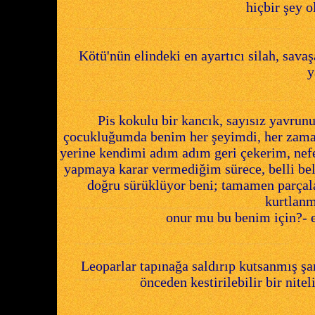
hiçbir şey 
Kötü'nün elindeki en ayartıcı silah, savaş
y
Pis kokulu bir kancık, sayısız yavrunu
çocukluğumda benim her şeyimdi, her zama
yerine kendimi adım adım geri çekerim, nef
yapmaya karar vermediğim sürece, belli bel
doğru sürüklüyor beni; tamamen parçala
kurtlanmı
onur mu bu benim için?- e
Leoparlar tapınağa saldırıp kutsanmış şar
önceden kestirilebilir bir nitel