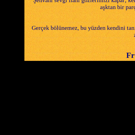
Şehvani sevgi ilahi gözlerimizi kapar; k
aşktan bir par
Gerçek bölünemez, bu yüzden kendini tanı
Fr