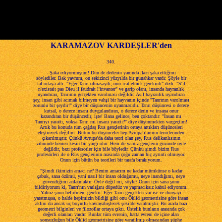
xxx
KARAMAZOV KARDEŞLER'den
340.
- Şaka ediyormuşum! Dün de dedenin yanında iken şaka ettiğimi
söylediler. Bak yavrum, on sekizinci yüzyılda bir günahkar vardı: Şöyle bir
laf ortaya attı: "Eğer Tanrı olmasaydı, onu icat etmek gerekirdi" dedi. "S'il
n'existait pas Dieu il faudrait l'invanter" ve garip olanı, insanda hayranlık
uyandıran, Tanrının gerçekten varolması değildir. Asıl hayranlık uyandıran
şey, insan gibi acımak bilmeyen vahşi bir hayvanın içinde "Tanrının varolması
zorunlu bir şeydir!" diye bir düşüncenin uyanmasıdır. Tanrı düşüncesi o derece
kutsal, o derece insanı duygulandıran, o derece derin ve insana onur
kazandıran bir düşüncedir, işte! Bana gelince, ben çoktandır: "İnsan mı
Tanrıyı yarattı, yoksa Tanrı mı insanı yarattı?" diye düşünmekten vazgeçtim!
Artık bu konuda tüm çağdaş Rus gençlerinin ortaya attıkları düşünceleri
eleştirecek değilim. Bütün bu düşünceler hep Avrupalılarının teorilerinden
çıkarılmıştır. Çünkü Avrupa'da daha teori olan şey, Rus delikanlısının
zihninde hemen kesin bir yargı olur. Hem de yalnız gençlerin gözünde öyle
değildir, bazı profesörler için bile böyledir. Çünkü şimdi bizim Rus
profesörleri ile o Rus gençlerinin arasında çoğu zaman hiç ayrıntı olmuyor.
Onun için bütün bu teorileri bir tarafa bırakıyorum.
"Şimdi ikimizin amacı ne? Benim amacım ne kadar mümkünse o kadar
çabuk, sana özümü, yani nasıl bir insan olduğumu, neye inandığımı, neye
güvendiğimi anlatmaktır. Öyle değil mi, söyle? Onun için sana şunu
bildiriyorum ki, Tanrı'nın varlığını düpedüz ve yapmacıksız kabul ediyorum.
Yalnız şunu belirtmem gerekir: Eğer Tanrı gerçekten var ise ve dünyayı
yaratmışsa, o halde hepimizin bildiği gibi onu Öklid geometrisine göre insan
aklını da ancak üç boyutlu kavrayabişlecek şekilde yaratmıştır. Bu arada bazı
geometri bilginleri ve filozoflar ortaya çıktı. Üstelik bunların arasında çok
değerli olanları vardır. Bunlar tüm evrenin, hatta evreni de içine alan
sonsuzluğun bile Öklid geometrisine göre yaratılmış olmasından şüphe