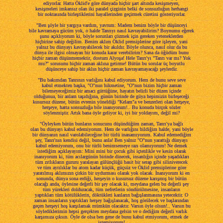
ediyorlar. Hatta Öklid'e göre dünyada hiçbir şart altında kesişmeyen,
kesişmeleri imkansız olan iki paralel çizginin belki de sonsuzluğun herhangi
bir noktasında birleştiklerini hayallerinden geçirmek cüretini gösteriyorlar.
"Ben şöyle bir yargıya vardım, yavrum: Madem benim böyle bir düşünceyi
bile kavramaya gücüm yok, o halde Tanrıyı nasıl kavrayabilirim? Boynumu eğerek
şunu açıklıyorum ki, böyle sorunları çözmek için gereken yeteneklerden
hiçbirine sahip değilim. Benim aklım Öklid prensiplerine göre işleyen, yani
yalnız bu dünyayı kavrayabilecek bir akıldır. Böyle olunca, nasıl olur da bu
dünya ile ilgisi olmayan bir konuda karar verebilirim? Sana da öğüdüm bunu
hiçbir zaman düşünmemektir, dostum Alyoşa! Hele Tanrı'yı "Tanrı var mı? Yok
mu?" sorusunu hiçbir zaman aklına getirme! Bütün bu sorular üç boyutlu
düşünceye sahip bir aklın hiçbir zaman kavrayamayacağı şeylerdir.
"Bu bakımdan Tanrının varlığını kabul ediyorum. Hem de bunu seve seve
kabul etmekten başka, "O"nun hikmetine, "O"nun bizim hiçbir zaman
bilemeyeceğimiz bir amacı güttüğüne, hayatın belirli bir düzen içinde
olduğunua, bir anlam taşıdığına, günün birinde de güya hepimizin birleşeceği
kusursuz düzene, bütün evrenin yöneldiği "Kelam"a ve benzerleri olan herşeye,
herşeye, hatta sonsuzluğa bile inanıyorum!.. Bu konuda birçok sözler
söylenmiştir. Artık bana öyle geliyor ki, iyi bir yoldayım, değil mi?
"Öyleyken bütün bunların sonucunu düşündüğüm zaman, Tanrı'ya bağlı
olan bu dünyayı kabul edemiyorum. Hem de varlığını bildiğim halde, yani böyle
bir dünyanın nasıl varolabileceğine bir türlü inanamıyorum. Kabul edemediğim
şey, Tanrı'nın kendisi değil, bunu anla! Ben yalnız "O"nun yarattığı dünyayı
kabul edemiyorum, onu bir türlü benimsemeye razı olamıyorum! Ne demek
istediğim açıklayayım: Mini mini bir çocuk gibi içtenlikle ve kesin olarak
inanıyorum ki, tüm acılargünün birinde dinecek, insanlığın içinde yaşadıkları
tüm zıtlıkların gururu yaralayan gülünçlüğü basit bir serap gibi siliniverecek
ve tüm ayrılıklar bu atom kadar küçük, güçsüz ve Öklid prensiplerine göre
yaratılmış aklımızın çirkin bir uydurması olarak yok olacak. İnanıyorum ki en
sonunda, dünya sona erdiği, herşeyin o kusursuz düzene karışmış bir bütün
olacağı anda, öylesine değerli bir şey olacak ki, meydana gelen bu değerli şey
tüm yürekleri dolduracak, tüm nefretlerin söndürülmesine, insanların
yaptıkları tüm kötülüklerin, döktükleri kanların bağışlanmasına yetecektir. O
zaman insanların yaptıkları herşey bağışlanacak, hoş görülecek ve başlarından
geçen herşeyi hoş karşılamak mümkün olacaktır. Varsın öyle olsun!.. Varsın bu
söylediklerimin hepsi gerçekten meydana gelsin ve o dediğim değerli varlık
karşımıza çıksın. Öyle de olsa ben gene de bunu kabul etmiyorum, etmek de
istemiyorum!